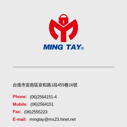
KEEP
GOIN
G
台南市安南區安和路1段459巷16號
Phone:
(06)2564151-4
Mobile:
(06)2564151
NEVE
Fax:
(06)2555223
E-mail:
mingtay@ms23.hinet.net